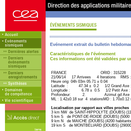
Evénement extrait du bulletin hebdoma
Caractéristiques de l'événement
Ces informations ont été validées par 
FRANCE ORID : 315228
21/06/14 17 Arrivees 4 Iterations RMS 
Heure orig: 04h 03m 05.71 ± 0.04
Latitude : 47.34 ± 0.2 1/2 Grand Axe
Longitude : 6.78 ± 0.5 1/2 Petit Axe 
Profondeur: 2. Azimut gd Axe : 
ML : 1.42±0.18 sur 4 stationsMD : 1.70±0.12 
Localisation par rapport aux villes proches
3 km NW de SAINT-HIPPOLYTE (DOUBS) (1100
5 km S de PONT-DE-ROIDE (DOUBS) (5000 h
9 km N de MAICHE (DOUBS) (4200 habitants
19 km S de MONTBELIARD (DOUBS) (29000 h