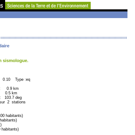
daire
un sismologue.
: 0.10 Type :eq
 : 0.9 km
: 0.5 km
103.7 deg
sur 2 stations
 habitants)
abitants)
)
abitants)