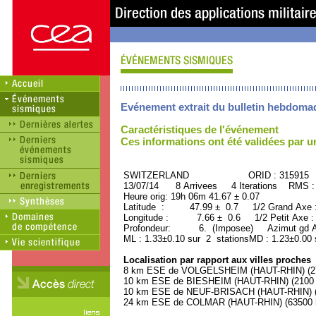
Evénement extrait du bulletin hebdoma
Caractéristiques de l'événement
Ces informations ont été validées par 
SWITZERLAND ORID : 315915
13/07/14 8 Arrivees 4 Iterations RMS :
Heure orig: 19h 06m 41.67 ± 0.07
Latitude : 47.99 ± 0.7 1/2 Grand Axe
Longitude : 7.66 ± 0.6 1/2 Petit Axe 
Profondeur: 6. (Imposee) Azimut gd A
ML : 1.33±0.10 sur 2 stationsMD : 1.23±0.00 
Localisation par rapport aux villes proches
8 km ESE de VOLGELSHEIM (HAUT-RHIN) (270
10 km ESE de BIESHEIM (HAUT-RHIN) (2100 h
10 km ESE de NEUF-BRISACH (HAUT-RHIN) (2
24 km ESE de COLMAR (HAUT-RHIN) (63500 h