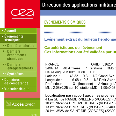
Evénement extrait du bulletin hebdoma
Caractéristiques de l'événement
Ces informations ont été validées par 
FRANCE ORID : 316284
24/07/14 48 Arrivees 4 Iterations RMS 
Heure orig: 20h 09m 07.80 ± 0.03
Latitude : 48.32 ± 0.3 1/2 Grand Axe
Longitude : 6.68 ± 0.3 1/2 Petit Axe 
Profondeur: 3. (Imposee) Azimut gd A
ML : 2.08±0.25 sur 10 stationsMD : 1.90±0.05
Localisation par rapport aux villes proches
4 km SE de RAMBERVILLERS (VOSGES) (590
10 km NNW de BROUVELIEURES (VOSGES) (5
13 km NNW de BRUYERES (VOSGES) (3400 ha
20 km WNW de SAINT-DIE (VOSGES) (22600 h