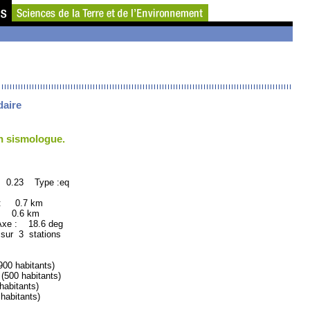
daire
un sismologue.
: 0.23 Type :eq
 : 0.7 km
: 0.6 km
xe : 18.6 deg
 sur 3 stations
0 habitants)
00 habitants)
bitants)
abitants)