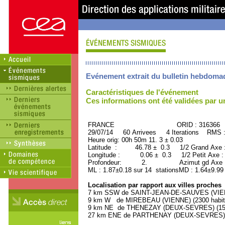
Evénement extrait du bulletin hebdoma
Caractéristiques de l'événement
Ces informations ont été validées par 
FRANCE ORID : 316366
29/07/14 60 Arrivees 4 Iterations RMS 
Heure orig: 00h 50m 11. 3 ± 0.03
Latitude : 46.78 ± 0.3 1/2 Grand Axe
Longitude : 0.06 ± 0.3 1/2 Petit Axe 
Profondeur: 2. Azimut gd Axe : 
ML : 1.87±0.18 sur 14 stationsMD : 1.64±9.99
Localisation par rapport aux villes proches
7 km SSW de SAINT-JEAN-DE-SAUVES (VIENN
9 km W de MIREBEAU (VIENNE) (2300 habit
9 km NE de THENEZAY (DEUX-SEVRES) (1500
27 km ENE de PARTHENAY (DEUX-SEVRES) (1