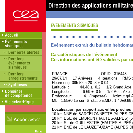
Evénement extrait du bulletin hebdoma
Caractéristiques de l'événement
Ces informations ont été validées par 
FRANCE ORID : 316448
29/07/14 17 Arrivees 4 Iterations RMS 
Heure orig: 08h 52m 20. 8 ± 0.04
Latitude : 44.48 ± 0.2 1/2 Grand Axe
Longitude : 6.69 ± 0.5 1/2 Petit Axe 
Profondeur: 4. (Imposee) Azimut gd A
ML : 1.55±0.15 sur 6 stationsMD : 1.40±9.99 
Localisation par rapport aux villes proches
10 km NNE de BARCELONNETTE (ALPES DE 
18 km ESE de EMBRUN (HAUTES-ALPES) (580
20 km S de GUILLESTRE (HAUTES-ALPES) (2
21 km ENE de LE LAUZET-UBAYE (ALPES DE