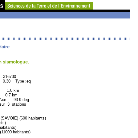
daire
un sismologue.
16730
: 0.30 Type :eq
 : 1.0 km
: 0.7 km
xe : 93.9 deg
sur 3 stations
VOIE) (600 habitants)
ts)
abitants)
1000 habitants)