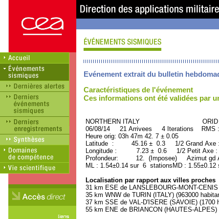
Evénement extrait du bulletin hebdoma
Caractéristiques de l'événement
Ces informations ont été validées par 
NORTHERN ITALY ORID : 3
06/08/14 21 Arrivees 4 Iterations RMS 
Heure orig: 03h 47m 42. 7 ± 0.05
Latitude : 45.16 ± 0.3 1/2 Grand Axe
Longitude : 7.23 ± 0.6 1/2 Petit Axe 
Profondeur: 12. (Imposee) Azimut gd A
ML : 1.54±0.14 sur 6 stationsMD : 1.55±0.12 
Localisation par rapport aux villes proches
31 km ESE de LANSLEBOURG-MONT-CENIS (SA
35 km WNW de TURIN (ITALY) (963000 habitan
37 km SSE de VAL-D'ISERE (SAVOIE) (1700 h
55 km ENE de BRIANCON (HAUTES-ALPES) (1