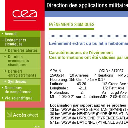
Evénement extrait du bulletin hebdoma
Caractéristiques de l'événement
Ces informations ont été validées par 
SPAIN ORID : 317057
15/08/14 10 Arrivees 4 Iterations RMS 
Heure orig: 15h 08m 49.15 ± 0.17
Latitude : 43.26 1/2 Grand Axe 
Longitude : -2.11 1/2 Petit Axe :
Profondeur: 2. Azimut gd Axe :
ML : 2.03±0.21 sur 4 stationsMD : 2.08±9.99 
Localisation par rapport aux villes proches
13 km WSW de SAN SEBASTIAN (SPAIN) (1770
30 km WSW de HENDAYE (PYRENEES-ATLANTI
35 km WSW de URRUGNE (PYRENEES-ATLANTI
57 km WSW de BAYONNE (PYRENEES-ATLANTI