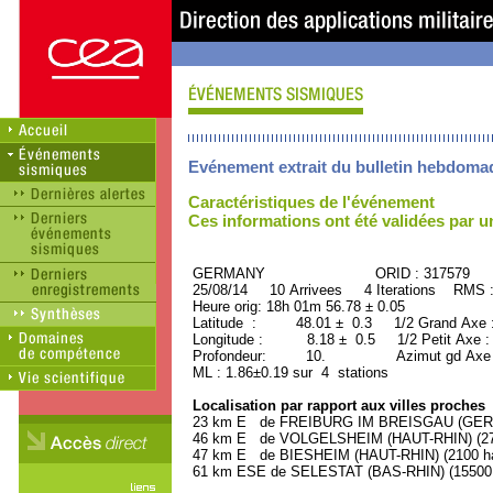
Evénement extrait du bulletin hebdoma
Caractéristiques de l'événement
Ces informations ont été validées par 
GERMANY ORID : 317579
25/08/14 10 Arrivees 4 Iterations RMS 
Heure orig: 18h 01m 56.78 ± 0.05
Latitude : 48.01 ± 0.3 1/2 Grand Axe
Longitude : 8.18 ± 0.5 1/2 Petit Axe 
Profondeur: 10. Azimut gd Axe : 
ML : 1.86±0.19 sur 4 stations
Localisation par rapport aux villes proches
23 km E de FREIBURG IM BREISGAU (GERMA
46 km E de VOLGELSHEIM (HAUT-RHIN) (270
47 km E de BIESHEIM (HAUT-RHIN) (2100 ha
61 km ESE de SELESTAT (BAS-RHIN) (15500 h