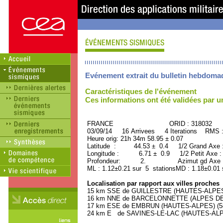
Evénement extrait du bulletin hebdoma
Caractéristiques de l'événement
Ces informations ont été validées par 
FRANCE ORID : 318032
03/09/14 16 Arrivees 4 Iterations RMS 
Heure orig: 21h 34m 58.95 ± 0.07
Latitude : 44.53 ± 0.4 1/2 Grand Axe
Longitude : 6.71 ± 0.9 1/2 Petit Axe 
Profondeur: 2. Azimut gd Axe : 
ML : 1.12±0.21 sur 5 stationsMD : 1.18±0.01 
Localisation par rapport aux villes proches
15 km SSE de GUILLESTRE (HAUTES-ALPES) 
16 km NNE de BARCELONNETTE (ALPES DE 
17 km ESE de EMBRUN (HAUTES-ALPES) (580
24 km E de SAVINES-LE-LAC (HAUTES-ALPES