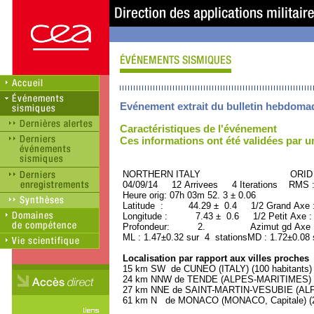
Evénement extrait du bulletin hebdoma
Caractéristiques de l'événement
Ces informations ont été validées par 
NORTHERN ITALY ORID : 3
04/09/14 12 Arrivees 4 Iterations RMS 
Heure orig: 07h 03m 52. 3 ± 0.06
Latitude : 44.29 ± 0.4 1/2 Grand Axe
Longitude : 7.43 ± 0.6 1/2 Petit Axe 
Profondeur: 2. Azimut gd Axe : 
ML : 1.47±0.32 sur 4 stationsMD : 1.72±0.08 
Localisation par rapport aux villes proches
15 km SW de CUNEO (ITALY) (100 habitants)
24 km NNW de TENDE (ALPES-MARITIMES) (2
27 km NNE de SAINT-MARTIN-VESUBIE (ALPE
61 km N de MONACO (MONACO, Capitale) (28