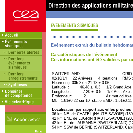
Evénement extrait du bulletin hebdoma
Caractéristiques de l'événement
Ces informations ont été validées par 
SWITZERLAND ORID : 31
02/10/14 22 Arrivees 4 Iterations RMS 
Heure orig: 03h 37m 21.13 ± 0.06
Latitude : 46.48 ± 0.3 1/2 Grand Axe
Longitude : 7.20 ± 0.8 1/2 Petit Axe 
Profondeur: 2. Azimut gd Axe : 
ML : 1.81±0.22 sur 10 stationsMD : 1.51±0.11
Localisation par rapport aux villes proches
36 km NE de CHATEL (HAUTE-SAVOIE) (1300 
41 km ENE de LUGRIN (HAUTE-SAVOIE) (2000
42 km E de LAUSANNE (SWITZERLAND) (1230
54 km SSW de BERNE (SWITZERLAND, Capitale