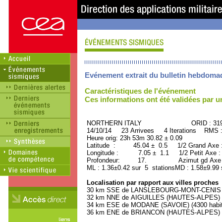
Evénement extrait du bulletin hebdoma
Caractéristiques de l'événement
Ces informations ont été validées par 
NORTHERN ITALY ORID : 319
14/10/14 23 Arrivees 4 Iterations RMS 
Heure orig: 23h 53m 30.82 ± 0.09
Latitude : 45.04 ± 0.5 1/2 Grand Axe
Longitude : 7.05 ± 1.1 1/2 Petit Axe 
Profondeur: 17. Azimut gd Axe :
ML : 1.36±0.42 sur 5 stationsMD : 1.58±9.99 
Localisation par rapport aux villes proches
30 km SSE de LANSLEBOURG-MONT-CENIS (SA
32 km NNE de AIGUILLES (HAUTES-ALPES) (4
34 km ESE de MODANE (SAVOIE) (4300 habit
36 km ENE de BRIANCON (HAUTES-ALPES) (1