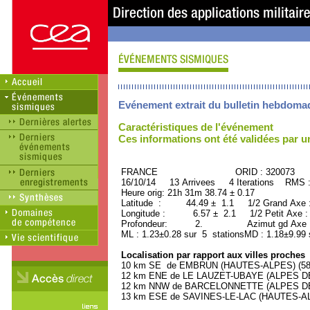
Evénement extrait du bulletin hebdoma
Caractéristiques de l'événement
Ces informations ont été validées par 
FRANCE ORID : 320073
16/10/14 13 Arrivees 4 Iterations RMS 
Heure orig: 21h 31m 38.74 ± 0.17
Latitude : 44.49 ± 1.1 1/2 Grand Axe
Longitude : 6.57 ± 2.1 1/2 Petit Axe 
Profondeur: 2. Azimut gd Axe : 
ML : 1.23±0.28 sur 5 stationsMD : 1.18±9.99 
Localisation par rapport aux villes proches
10 km SE de EMBRUN (HAUTES-ALPES) (5800
12 km ENE de LE LAUZET-UBAYE (ALPES DE
12 km NNW de BARCELONNETTE (ALPES DE 
13 km ESE de SAVINES-LE-LAC (HAUTES-ALPE