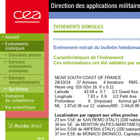
Evénement extrait du bulletin hebdoma
Caractéristiques de l'événement
Ces informations ont été validées par 
NEAR SOUTH COAST OF FRANCE OR
29/10/14 37 Arrivees 4 Iterations RMS 
Heure orig: 01h 02m 16. 8 ± 0.11
Latitude : 43.59 ± 0.7 1/2 Grand Axe
Longitude : 7.83 ± 0.9 1/2 Petit Axe 
Profondeur: 9. (Imposee) Azimut gd Ax
ML : 1.87±0.36 sur 12 stationsMD : 2.04±9.99
Localisation par rapport aux villes proches
23 km SSE de SAN REMO (ITALY) (100 habita
34 km SE de MENTON (ALPES-MARITIMES) (2
34 km SSW de IMPERIA (ITALY) (100 habitant
37 km ESE de MONACO (MONACO, Capitale) (