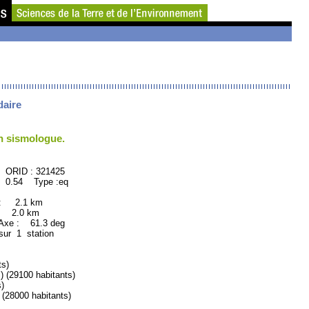
daire
un sismologue.
ID : 321425
 0.54 Type :eq
 : 2.1 km
: 2.0 km
xe : 61.3 deg
sur 1 station
s)
29100 habitants)
)
28000 habitants)