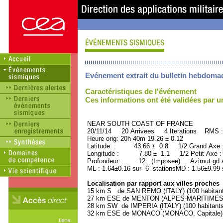
Evénement extrait du bulletin hebdoma
Caractéristiques de l'événement
Ces informations ont été validées par 
NEAR SOUTH COAST OF FRANCE OR
20/11/14 20 Arrivees 4 Iterations RMS :
Heure orig: 20h 40m 19.26 ± 0.12
Latitude : 43.66 ± 0.8 1/2 Grand Axe
Longitude : 7.80 ± 1.1 1/2 Petit Axe 
Profondeur: 12. (Imposee) Azimut gd A
ML : 1.64±0.16 sur 6 stationsMD : 1.56±9.99 
Localisation par rapport aux villes proches
15 km S de SAN REMO (ITALY) (100 habitant
27 km ESE de MENTON (ALPES-MARITIMES) (
28 km SW de IMPERIA (ITALY) (100 habitants
32 km ESE de MONACO (MONACO, Capitale) (