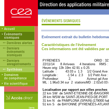
Evénement extrait du bulletin hebdoma
Caractéristiques de l'événement
Ces informations ont été validées par 
PYRENEES ORID : 3215
22/11/14 8 Arrivees 4 Iterations RMS :
Heure orig: 13h 19m 42.91 ± 0.25
Latitude : 43.03 ± 1.3 1/2 Grand Axe
Longitude : -1.54 ± 2.3 1/2 Petit Axe 
Profondeur: 2. Azimut gd Axe : 
ML : 1.96±0.34 sur 2 stationsMD : 2.02±0.03 
Localisation par rapport aux villes proches
22 km SW de SAINT-ETIENNE-DE-BAIGORRY 
28 km WSW de SAINT-JEAN-PIED-DE-PORT (
31 km N de PAMPLONA (SPAIN) (179000 habi
51 km S de BAYONNE (PYRENEES-ATLANTIQU