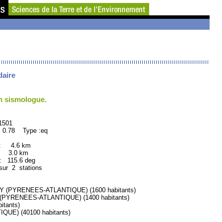
daire
un sismologue.
01
 0.78 Type :eq
 : 4.6 km
: 3.0 km
115.6 deg
sur 2 stations
(PYRENEES-ATLANTIQUE) (1600 habitants)
PYRENEES-ATLANTIQUE) (1400 habitants)
tants)
E) (40100 habitants)