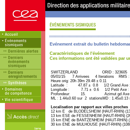
Evénement extrait du bulletin hebdoma
Caractéristiques de l'événement
Ces informations ont été validées par 
SWITZERLAND ORID : 323605
05/01/15 7 Arrivees 4 Iterations RMS :
Heure orig: 20h 39m 29.48 ± 0.11
Latitude : 47.87 ± 0.8 1/2 Grand Axe
Longitude : 7.71 ± 0.6 1/2 Petit Axe 
Profondeur: 15. Azimut gd Axe : 
ML : 1.44±0.60 sur 2 stationsMD : 1.45±0.13 
Localisation par rapport aux villes proches
12 km E de BLODELSHEIM (HAUT-RHIN) (130
13 km ESE de FESSENHEIM (HAUT-RHIN) (200
15 km ENE de BANTZENHEIM (HAUT-RHIN) (15
30 km ENE de MULHOUSE (HAUT-RHIN) (10840