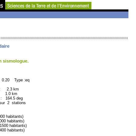
daire
un sismologue.
 0.20 Type :eq
 : 2.3 km
: 1.0 km
164.5 deg
sur 2 stations
0 habitants)
0 habitants)
00 habitants)
0 habitants)