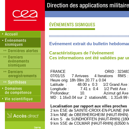
Evénement extrait du bulletin hebdoma
Caractéristiques de l'événement
Ces informations ont été validées par 
FRANCE ORID : 32348
07/01/15 7 Arrivees 4 Iterations RMS :
Heure orig: 18h 09m 20.77 ± 0.04
Latitude : 48.00 ± 0.3 1/2 Grand Axe
Longitude : 7.41 ± 0.4 1/2 Petit Axe 
Profondeur: 10. Azimut gd Axe :
MD : 1.16±0.04 sur 2 stationsML : 1.31±9.99 
Localisation par rapport aux villes proches
2 km ESE de SAINTE-CROIX-EN-PLAINE (HAUT
3 km NNE de OBERHERGHEIM (HAUT-RHIN) (1
4 km S de SUNDHOFFEN (HAUT-RHIN) (1800 
9 km SSE de COLMAR (HAUT-RHIN) (63500 ha