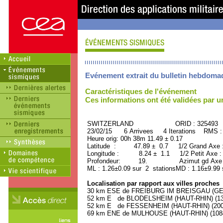
Evénement extrait du bulletin hebdoma
Caractéristiques de l'événement
Ces informations ont été validées par 
SWITZERLAND ORID : 325493
23/02/15 6 Arrivees 4 Iterations RMS :
Heure orig: 00h 38m 11.49 ± 0.17
Latitude : 47.89 ± 0.7 1/2 Grand Axe
Longitude : 8.24 ± 1.1 1/2 Petit Axe 
Profondeur: 19. Azimut gd Axe :
ML : 1.26±0.09 sur 2 stationsMD : 1.16±9.99 
Localisation par rapport aux villes proches
30 km ESE de FREIBURG IM BREISGAU (GERM
52 km E de BLODELSHEIM (HAUT-RHIN) (130
52 km E de FESSENHEIM (HAUT-RHIN) (2000
69 km ENE de MULHOUSE (HAUT-RHIN) (10840