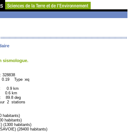
daire
un sismologue.
8838
 0.19 Type :eq
 : 0.9 km
: 0.6 km
89.8 deg
sur 2 stations
habitants)
 habitants)
1300 habitants)
VOIE) (28400 habitants)