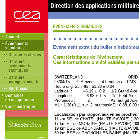
Evénement extrait du bulletin hebdoma
Caractéristiques de l'événement
Ces informations ont été validées par 
SWITZERLAND ORID : 32
23/04/15 9 Arrivees 4 Iterations RMS :
Heure orig: 23h 48m 51.28 ± 0.04
Latitude : 46.19 ± 0.2 1/2 Grand Axe
Longitude : 6.93 ± 0.5 1/2 Petit Axe 
Profondeur: 2. Azimut gd Axe : 
ML : 1.26±0.11 sur 2 stationsMD : 0.88±0.00 
Localisation par rapport aux villes proches
11 km SE de CHATEL (HAUTE-SAVOIE) (1300 
17 km E de MORZINE (HAUTE-SAVOIE) (3000
19 km ESE de ABONDANCE (HAUTE-SAVOIE) (
39 km ESE de THONON-LES-BAINS (HAUTE-SA