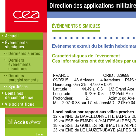
Evénement extrait du bulletin hebdoma
Caractéristiques de l'événement
Ces informations ont été validées par 
FRANCE ORID : 329659
09/05/15 43 Arrivees 4 Iterations RMS 
Heure orig: 05h 31m 47.60 ± 0.04
Latitude : 44.49 ± 0.3 1/2 Grand Axe
Longitude : 6.72 ± 0.5 1/2 Petit Axe 
Profondeur: 2. Azimut gd Axe : 
ML : 2.07±0.38 sur 17 stationsMD : 2.05±0.04
Localisation par rapport aux villes proches
12 km NNE de BARCELONNETTE (ALPES DE 
19 km ESE de EMBRUN (HAUTES-ALPES) (580
19 km SSE de GUILLESTRE (HAUTES-ALPES) 
23 km ENE de LE LAUZET-UBAYE (ALPES DE