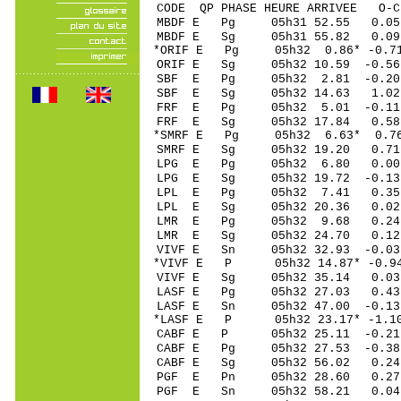
CODE QP PHASE HEURE ARRIVEE 
MBDF E Pg 05h31 52.55 0.
MBDF E Sg 05h31 55.82 0
*ORIF E Pg 05h32 0.86* -0.7
ORIF E Sg 05h32 10.59 -0
SBF E Pg 05h32 2.81 -0.20
SBF E Sg 05h32 14.63 1.0
FRF E Pg 05h32 5.01 -0.11 
FRF E Sg 05h32 17.84 0.58
*SMRF E Pg 05h32 6.63* 0.76
SMRF E Sg 05h32 19.20 0.71
LPG E Pg 05h32 6.80 0.00
LPG E Sg 05h32 19.72 -0.
LPL E Pg 05h32 7.41 0.35
LPL E Sg 05h32 20.36 0.0
LMR E Pg 05h32 9.68 0.24 
LMR E Sg 05h32 24.70 0.12
VIVF E Sn 05h32 32.93 -0.03
*VIVF E P 05h32 14.87* -0.94
VIVF E Sg 05h32 35.14 0.0
LASF E Pg 05h32 27.03 0.43 
LASF E Sn 05h32 47.00 -0.1
*LASF E P 05h32 23.17* -1.10
CABF E P 05h32 25.11 -0.21 
CABF E Pg 05h32 27.53 -0.38
CABF E Sg 05h32 56.02 0.2
PGF E Pn 05h32 28.60 0.27 
PGF E Sn 05h32 58.21 0.04