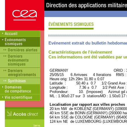
Evénement extrait du bulletin hebdoma
Caractéristiques de l'événement
Ces informations ont été validées par 
GERMANY ORID : 330
25/05/15 6 Arrivees 4 Iterations RMS :
Heure orig: 12h 29m 31.80 ± 0.07
Latitude : 50.40 ± 0.7 1/2 Grand Axe
Longitude : 7.36 ± 0.7 1/2 Petit Axe 
Profondeur: 10. (Imposee) Azimut gd A
ML : 1.90±0.27 sur 3 stationsMD : 1.50±0.17 
Localisation par rapport aux villes proches
20 km NW de KOBLENZ (GERMANY) (109000 
40 km SSE de BONN (GERMANY) (293000 hab
64 km SSE de COLOGNE (GERMANY) (954000 
124 km NE de LUXEMBOURG (LUXEMBOURG, Ca