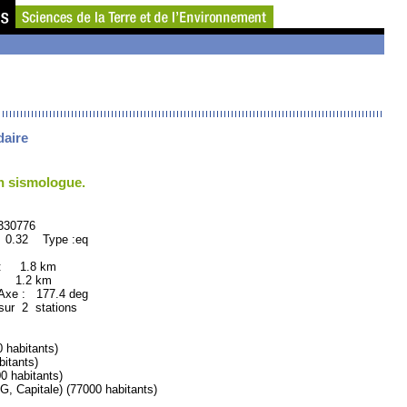
daire
un sismologue.
776
 0.32 Type :eq
 : 1.8 km
: 1.2 km
xe : 177.4 deg
sur 2 stations
habitants)
itants)
habitants)
pitale) (77000 habitants)