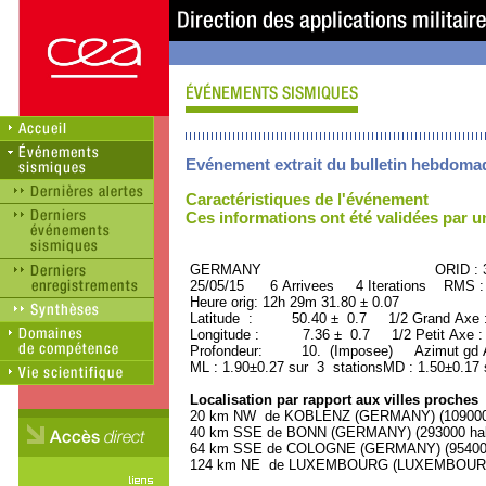
Evénement extrait du bulletin hebdoma
Caractéristiques de l'événement
Ces informations ont été validées par 
GERMANY ORID : 330
25/05/15 6 Arrivees 4 Iterations RMS :
Heure orig: 12h 29m 31.80 ± 0.07
Latitude : 50.40 ± 0.7 1/2 Grand Axe
Longitude : 7.36 ± 0.7 1/2 Petit Axe 
Profondeur: 10. (Imposee) Azimut gd A
ML : 1.90±0.27 sur 3 stationsMD : 1.50±0.17 
Localisation par rapport aux villes proches
20 km NW de KOBLENZ (GERMANY) (109000 
40 km SSE de BONN (GERMANY) (293000 hab
64 km SSE de COLOGNE (GERMANY) (954000 
124 km NE de LUXEMBOURG (LUXEMBOURG, Ca