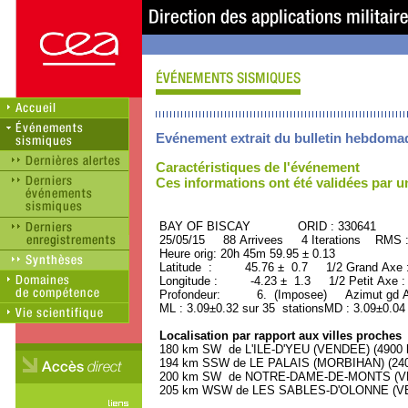
Evénement extrait du bulletin hebdoma
Caractéristiques de l'événement
Ces informations ont été validées par 
BAY OF BISCAY ORID : 330641
25/05/15 88 Arrivees 4 Iterations RMS 
Heure orig: 20h 45m 59.95 ± 0.13
Latitude : 45.76 ± 0.7 1/2 Grand Axe
Longitude : -4.23 ± 1.3 1/2 Petit Axe 
Profondeur: 6. (Imposee) Azimut gd A
ML : 3.09±0.32 sur 35 stationsMD : 3.09±0.04
Localisation par rapport aux villes proches
180 km SW de L'ILE-D'YEU (VENDEE) (4900 h
194 km SSW de LE PALAIS (MORBIHAN) (2400
200 km SW de NOTRE-DAME-DE-MONTS (VEND
205 km WSW de LES SABLES-D'OLONNE (VEND