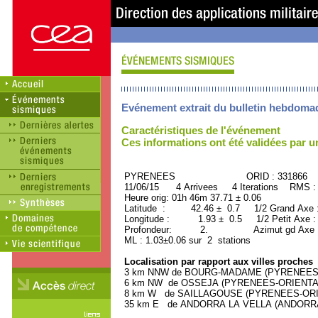
Evénement extrait du bulletin hebdoma
Caractéristiques de l'événement
Ces informations ont été validées par 
PYRENEES ORID : 331866
11/06/15 4 Arrivees 4 Iterations RMS :
Heure orig: 01h 46m 37.71 ± 0.06
Latitude : 42.46 ± 0.7 1/2 Grand Axe
Longitude : 1.93 ± 0.5 1/2 Petit Axe 
Profondeur: 2. Azimut gd Axe :
ML : 1.03±0.06 sur 2 stations
Localisation par rapport aux villes proches
3 km NNW de BOURG-MADAME (PYRENEES-OR
6 km NW de OSSEJA (PYRENEES-ORIENTALES
8 km W de SAILLAGOUSE (PYRENEES-ORIEN
35 km E de ANDORRA LA VELLA (ANDORRA, Ca