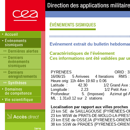
Evénement extrait du bulletin hebdoma
Caractéristiques de l'événement
Ces informations ont été validées par 
PYRENEES ORID : 331
16/06/15 5 Arrivees 4 Iterations RMS :
Heure orig: 11h 44m 19.60 ± 0.06
Latitude : 42.30 1/2 Grand Axe 
Longitude : 2.23 1/2 Petit Axe :
Profondeur: 5. (Imposee) Azimut gd A
ML : 1.31±0.12 sur 2 stations
Localisation par rapport aux villes proches
23 km SE de SAILLAGOUSE (PYRENEES-ORIE
23 km WSW de PRATS-DE-MOLLO-LA-PRESTE
23 km ESE de OSSEJA (PYRENEES-ORIENTAL
38 km SSW de PRADES (PYRENEES-ORIENTAL