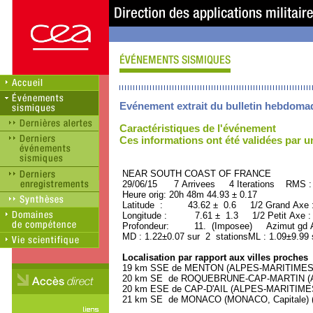
Evénement extrait du bulletin hebdoma
Caractéristiques de l'événement
Ces informations ont été validées par 
NEAR SOUTH COAST OF FRANCE OR
29/06/15 7 Arrivees 4 Iterations RMS :
Heure orig: 20h 48m 44.93 ± 0.17
Latitude : 43.62 ± 0.6 1/2 Grand Axe
Longitude : 7.61 ± 1.3 1/2 Petit Axe 
Profondeur: 11. (Imposee) Azimut gd A
MD : 1.22±0.07 sur 2 stationsML : 1.09±9.99 
Localisation par rapport aux villes proches
19 km SSE de MENTON (ALPES-MARITIMES) (
20 km SE de ROQUEBRUNE-CAP-MARTIN (ALP
20 km ESE de CAP-D'AIL (ALPES-MARITIMES) 
21 km SE de MONACO (MONACO, Capitale) (2