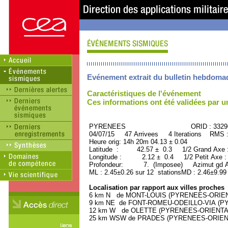
Evénement extrait du bulletin hebdoma
Caractéristiques de l'événement
Ces informations ont été validées par 
PYRENEES ORID : 33296
04/07/15 47 Arrivees 4 Iterations RMS 
Heure orig: 14h 20m 04.13 ± 0.04
Latitude : 42.57 ± 0.3 1/2 Grand Axe
Longitude : 2.12 ± 0.4 1/2 Petit Axe 
Profondeur: 7. (Imposee) Azimut gd Ax
ML : 2.45±0.26 sur 12 stationsMD : 2.46±9.99
Localisation par rapport aux villes proches
6 km N de MONT-LOUIS (PYRENEES-ORIENTA
9 km NE de FONT-ROMEU-ODEILLO-VIA (PYR
12 km W de OLETTE (PYRENEES-ORIENTALES
25 km WSW de PRADES (PYRENEES-ORIENTAL