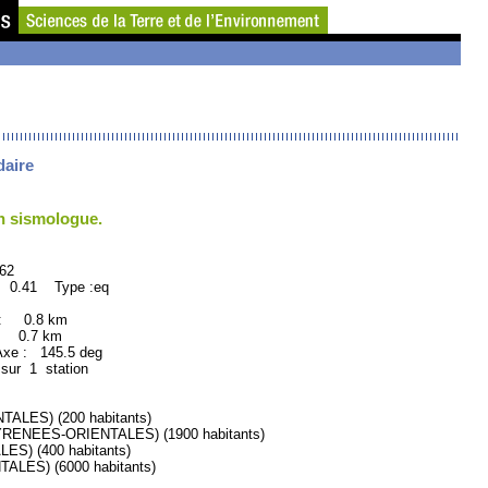
daire
un sismologue.
2
: 0.41 Type :eq
 : 0.8 km
: 0.7 km
e : 145.5 deg
 sur 1 station
LES) (200 habitants)
ENEES-ORIENTALES) (1900 habitants)
) (400 habitants)
ES) (6000 habitants)