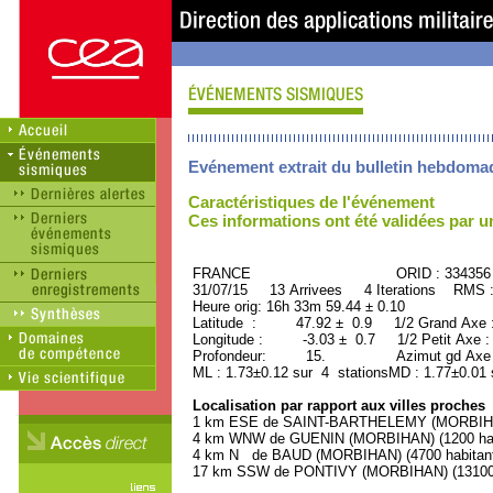
Evénement extrait du bulletin hebdoma
Caractéristiques de l'événement
Ces informations ont été validées par 
FRANCE ORID : 334356
31/07/15 13 Arrivees 4 Iterations RMS 
Heure orig: 16h 33m 59.44 ± 0.10
Latitude : 47.92 ± 0.9 1/2 Grand Axe
Longitude : -3.03 ± 0.7 1/2 Petit Axe 
Profondeur: 15. Azimut gd Axe :
ML : 1.73±0.12 sur 4 stationsMD : 1.77±0.01 
Localisation par rapport aux villes proches
1 km ESE de SAINT-BARTHELEMY (MORBIHAN)
4 km WNW de GUENIN (MORBIHAN) (1200 hab
4 km N de BAUD (MORBIHAN) (4700 habitan
17 km SSW de PONTIVY (MORBIHAN) (13100 