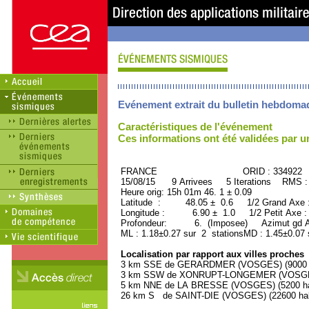
Evénement extrait du bulletin hebdoma
Caractéristiques de l'événement
Ces informations ont été validées par 
FRANCE ORID : 334922
15/08/15 9 Arrivees 5 Iterations RMS :
Heure orig: 15h 01m 46. 1 ± 0.09
Latitude : 48.05 ± 0.6 1/2 Grand Axe
Longitude : 6.90 ± 1.0 1/2 Petit Axe 
Profondeur: 6. (Imposee) Azimut gd Ax
ML : 1.18±0.27 sur 2 stationsMD : 1.45±0.07 
Localisation par rapport aux villes proches
3 km SSE de GERARDMER (VOSGES) (9000 h
3 km SSW de XONRUPT-LONGEMER (VOSGES)
5 km NNE de LA BRESSE (VOSGES) (5200 hab
26 km S de SAINT-DIE (VOSGES) (22600 hab