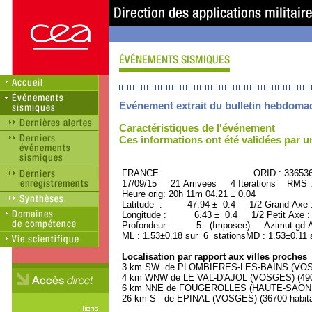
Evénement extrait du bulletin hebdoma
Caractéristiques de l'événement
Ces informations ont été validées par 
FRANCE ORID : 33653
17/09/15 21 Arrivees 4 Iterations RMS 
Heure orig: 20h 11m 04.21 ± 0.04
Latitude : 47.94 ± 0.4 1/2 Grand Axe
Longitude : 6.43 ± 0.4 1/2 Petit Axe 
Profondeur: 5. (Imposee) Azimut gd Ax
ML : 1.53±0.18 sur 6 stationsMD : 1.53±0.11 
Localisation par rapport aux villes proches
3 km SW de PLOMBIERES-LES-BAINS (VOSGE
4 km WNW de LE VAL-D'AJOL (VOSGES) (4900
6 km NNE de FOUGEROLLES (HAUTE-SAONE) 
26 km S de EPINAL (VOSGES) (36700 habita