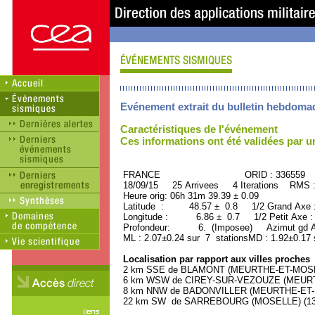
Evénement extrait du bulletin hebdoma
Caractéristiques de l'événement
Ces informations ont été validées par 
FRANCE ORID : 336559
18/09/15 25 Arrivees 4 Iterations RMS 
Heure orig: 06h 31m 39.39 ± 0.09
Latitude : 48.57 ± 0.8 1/2 Grand Axe
Longitude : 6.86 ± 0.7 1/2 Petit Axe 
Profondeur: 6. (Imposee) Azimut gd A
ML : 2.07±0.24 sur 7 stationsMD : 1.92±0.17 
Localisation par rapport aux villes proches
2 km SSE de BLAMONT (MEURTHE-ET-MOSELL
6 km WSW de CIREY-SUR-VEZOUZE (MEURTHE
8 km NNW de BADONVILLER (MEURTHE-ET-MO
22 km SW de SARREBOURG (MOSELLE) (1330