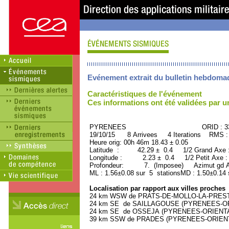
Evénement extrait du bulletin hebdoma
Caractéristiques de l'événement
Ces informations ont été validées par 
PYRENEES ORID : 338
19/10/15 8 Arrivees 4 Iterations RMS :
Heure orig: 00h 46m 18.43 ± 0.05
Latitude : 42.29 ± 0.4 1/2 Grand Axe
Longitude : 2.23 ± 0.4 1/2 Petit Axe 
Profondeur: 7. (Imposee) Azimut gd A
ML : 1.56±0.08 sur 5 stationsMD : 1.50±0.14 
Localisation par rapport aux villes proches
24 km WSW de PRATS-DE-MOLLO-LA-PRESTE
24 km SE de SAILLAGOUSE (PYRENEES-ORIE
24 km SE de OSSEJA (PYRENEES-ORIENTALE
39 km SSW de PRADES (PYRENEES-ORIENTAL