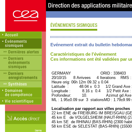
Evénement extrait du bulletin hebdoma
Caractéristiques de l'événement
Ces informations ont été validées par 
GERMANY ORID : 338403
20/10/15 8 Arrivees 4 Iterations RMS :
Heure orig: 06h 12m 09.32 ± 0.04
Latitude : 48.04 ± 0.3 1/2 Grand Axe
Longitude : 8.16 ± 0.4 1/2 Petit Axe 
Profondeur: 10. Azimut gd Axe : 
ML : 1.95±0.09 sur 3 stationsMD : 1.79±9.99 
Localisation par rapport aux villes proches
22 km ENE de FREIBURG IM BREISGAU (GERM
45 km E de VOLGELSHEIM (HAUT-RHIN) (270
45 km SE de RHINAU (BAS-RHIN) (2300 habit
58 km ESE de SELESTAT (BAS-RHIN) (15500 h