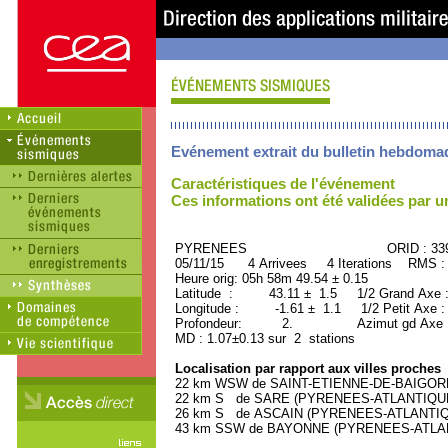
Evénement extrait du bulletin hebdoma
Caractéristiques de l'événement
Ces informations ont été validées par 
PYRENEES ORID : 3393
05/11/15 4 Arrivees 4 Iterations RMS :
Heure orig: 05h 58m 49.54 ± 0.15
Latitude : 43.11 ± 1.5 1/2 Grand Axe
Longitude : -1.61 ± 1.1 1/2 Petit Axe 
Profondeur: 2. Azimut gd Axe :
MD : 1.07±0.13 sur 2 stations
Localisation par rapport aux villes proches
22 km WSW de SAINT-ETIENNE-DE-BAIGORRY
22 km S de SARE (PYRENEES-ATLANTIQUE) 
26 km S de ASCAIN (PYRENEES-ATLANTIQUE
43 km SSW de BAYONNE (PYRENEES-ATLANTI