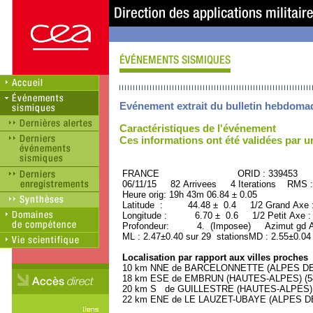
Evénement extrait du bulletin hebdoma
Caractéristiques de l'événement
Ces informations ont été validées par 
FRANCE ORID : 339453
06/11/15 82 Arrivees 4 Iterations RMS :
Heure orig: 19h 43m 06.84 ± 0.05
Latitude : 44.48 ± 0.4 1/2 Grand Axe
Longitude : 6.70 ± 0.6 1/2 Petit Axe 
Profondeur: 4. (Imposee) Azimut gd A
ML : 2.47±0.40 sur 29 stationsMD : 2.55±0.04
Localisation par rapport aux villes proches
10 km NNE de BARCELONNETTE (ALPES DE 
18 km ESE de EMBRUN (HAUTES-ALPES) (580
20 km S de GUILLESTRE (HAUTES-ALPES) (2
22 km ENE de LE LAUZET-UBAYE (ALPES DE