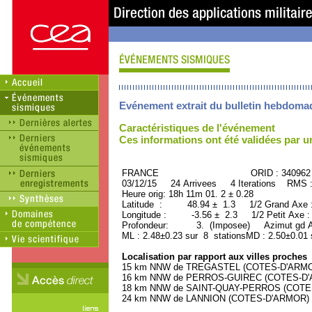
Evénement extrait du bulletin hebdoma
Caractéristiques de l'événement
Ces informations ont été validées par 
FRANCE ORID : 340962
03/12/15 24 Arrivees 4 Iterations RMS 
Heure orig: 18h 11m 01. 2 ± 0.28
Latitude : 48.94 ± 1.3 1/2 Grand Axe
Longitude : -3.56 ± 2.3 1/2 Petit Axe 
Profondeur: 3. (Imposee) Azimut gd Ax
ML : 2.48±0.23 sur 8 stationsMD : 2.50±0.01 
Localisation par rapport aux villes proches
15 km NNW de TREGASTEL (COTES-D'ARMOR)
16 km NNW de PERROS-GUIREC (COTES-D'AR
18 km NNW de SAINT-QUAY-PERROS (COTES-
24 km NNW de LANNION (COTES-D'ARMOR) (1