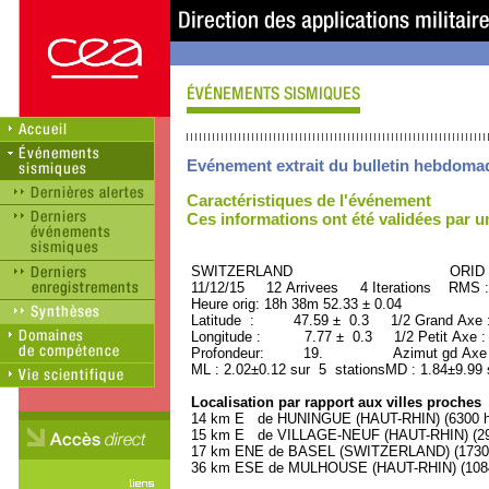
Evénement extrait du bulletin hebdoma
Caractéristiques de l'événement
Ces informations ont été validées par 
SWITZERLAND ORID : 34
11/12/15 12 Arrivees 4 Iterations RMS :
Heure orig: 18h 38m 52.33 ± 0.04
Latitude : 47.59 ± 0.3 1/2 Grand Axe
Longitude : 7.77 ± 0.3 1/2 Petit Axe 
Profondeur: 19. Azimut gd Axe : 
ML : 2.02±0.12 sur 5 stationsMD : 1.84±9.99 
Localisation par rapport aux villes proches
14 km E de HUNINGUE (HAUT-RHIN) (6300 ha
15 km E de VILLAGE-NEUF (HAUT-RHIN) (290
17 km ENE de BASEL (SWITZERLAND) (173000
36 km ESE de MULHOUSE (HAUT-RHIN) (10840