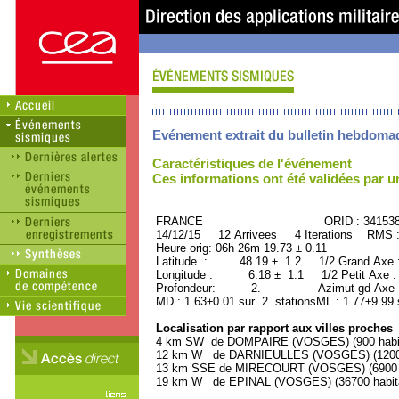
Evénement extrait du bulletin hebdoma
Caractéristiques de l'événement
Ces informations ont été validées par 
FRANCE ORID : 34153
14/12/15 12 Arrivees 4 Iterations RMS 
Heure orig: 06h 26m 19.73 ± 0.11
Latitude : 48.19 ± 1.2 1/2 Grand Axe
Longitude : 6.18 ± 1.1 1/2 Petit Axe 
Profondeur: 2. Azimut gd Axe : 
MD : 1.63±0.01 sur 2 stationsML : 1.77±9.99 
Localisation par rapport aux villes proches
4 km SW de DOMPAIRE (VOSGES) (900 habit
12 km W de DARNIEULLES (VOSGES) (1200 
13 km SSE de MIRECOURT (VOSGES) (6900 h
19 km W de EPINAL (VOSGES) (36700 habit