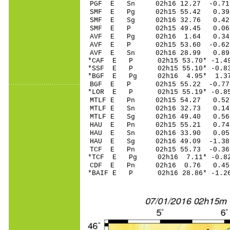
PGF E Sn 02h16 12.27 -0.7
SMF E Pg 02h15 55.42 0.39 
SMF E Sg 02h16 32.76 0.42
SMF E P 02h15 49.45 0.06 
AVF E Pg 02h16 1.64 0.34 
AVF E P 02h15 53.60 -0.62 
AVF E Sn 02h16 28.99 0.89
*CAF E P 02h15 53.70* -1.49
*SSF E P 02h15 55.10* -0.83
*BGF E Pg 02h16 4.95* 1.37
BGF E P 02h15 55.22 -0.77 
*LOR E P 02h15 55.19* -0.85
MTLF E Pn 02h15 54.27 0.52 
MTLF E Sn 02h16 32.73 0.14 
MTLF E Sg 02h16 49.40 0.56 
HAU E Pn 02h15 55.21 0.74 
HAU E Sn 02h16 33.90 0.05 
HAU E Sg 02h16 49.09 -1.38 
TCF E Pn 02h15 55.73 -0.36 
*TCF E Pg 02h16 7.11* -0.82
CDF E Pn 02h16 0.76 0.45
*BAIF E P 02h16 28.86* -1.26