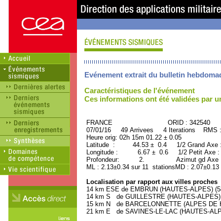
Evénement extrait du bulletin hebdoma
Caractéristiques de l'événement
Ces informations ont été validées par 
FRANCE ORID : 342540
07/01/16 49 Arrivees 4 Iterations RMS 
Heure orig: 02h 15m 01.22 ± 0.05
Latitude : 44.53 ± 0.4 1/2 Grand Axe
Longitude : 6.67 ± 0.6 1/2 Petit Axe 
Profondeur: 2. Azimut gd Axe : 
ML : 2.13±0.34 sur 11 stationsMD : 2.07±0.13
Localisation par rapport aux villes proches
14 km ESE de EMBRUN (HAUTES-ALPES) (580
14 km S de GUILLESTRE (HAUTES-ALPES) (2
15 km N de BARCELONNETTE (ALPES DE HA
21 km E de SAVINES-LE-LAC (HAUTES-ALPES