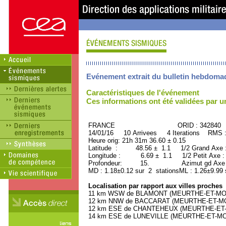
Evénement extrait du bulletin hebdoma
Caractéristiques de l'événement
Ces informations ont été validées par 
FRANCE ORID : 342840
14/01/16 10 Arrivees 4 Iterations RMS 
Heure orig: 21h 31m 36.60 ± 0.15
Latitude : 48.56 ± 1.1 1/2 Grand Axe
Longitude : 6.69 ± 1.1 1/2 Petit Axe 
Profondeur: 15. Azimut gd Axe :
MD : 1.18±0.12 sur 2 stationsML : 1.26±9.99 
Localisation par rapport aux villes proches
11 km WSW de BLAMONT (MEURTHE-ET-MOSEL
12 km NNW de BACCARAT (MEURTHE-ET-MOSE
12 km ESE de CHANTEHEUX (MEURTHE-ET-MO
14 km ESE de LUNEVILLE (MEURTHE-ET-MOSE