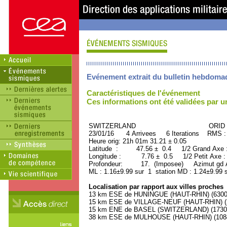
Evénement extrait du bulletin hebdoma
Caractéristiques de l'événement
Ces informations ont été validées par 
SWITZERLAND ORID : 34
23/01/16 4 Arrivees 6 Iterations RMS :
Heure orig: 21h 01m 31.21 ± 0.05
Latitude : 47.56 ± 0.4 1/2 Grand Axe
Longitude : 7.76 ± 0.5 1/2 Petit Axe 
Profondeur: 17. (Imposee) Azimut gd A
ML : 1.16±9.99 sur 1 station MD : 1.24±9.99 
Localisation par rapport aux villes proches
13 km ESE de HUNINGUE (HAUT-RHIN) (6300 
15 km ESE de VILLAGE-NEUF (HAUT-RHIN) (2
15 km ENE de BASEL (SWITZERLAND) (173000
38 km ESE de MULHOUSE (HAUT-RHIN) (10840