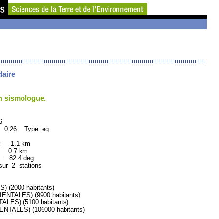
daire
un sismologue.
6
: 0.26 Type :eq
 : 1.1 km
: 0.7 km
82.4 deg
sur 2 stations
(2000 habitants)
TALES) (9900 habitants)
ES) (5100 habitants)
ALES) (106000 habitants)