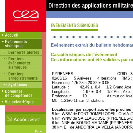
Evénement extrait du bulletin hebdoma
Caractéristiques de l'événement
Ces informations ont été validées par 
PYRENEES ORID : 346
01/03/16 5 Arrivees 4 Iterations RMS :
Heure orig: 17h 28m 20.32 ± 0.05
Latitude : 42.49 ± 0.4 1/2 Grand Axe
Longitude : 1.97 ± 0.4 1/2 Petit Axe 
Profondeur: 10. Azimut gd Axe :
ML : 1.21±0.11 sur 3 stations
Localisation par rapport aux villes proches
5 km WSW de FONT-ROMEU-ODEILLO-VIA (PY
6 km WNW de SAILLAGOUSE (PYRENEES-ORIE
6 km NNE de BOURG-MADAME (PYRENEES-OR
38 km E de ANDORRA LA VELLA (ANDORRA, Ca