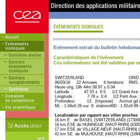
Evénement extrait du bulletin hebdoma
Caractéristiques de l'événement
Ces informations ont été validées par 
SWITZERLAND ORID : 34
06/03/16 22 Arrivees 4 Iterations RMS 
Heure orig: 19h 44m 58.87 ± 0.04
Latitude : 47.53 ± 0.5 1/2 Grand Axe
Longitude : 7.78 ± 0.4 1/2 Petit Axe 
Profondeur: 13. (Imposee) Azimut gd A
ML : 1.69±0.26 sur 8 stationsMD : 1.92±9.99 
Localisation par rapport aux villes proches
16 km E de BASEL (SWITZERLAND) (173000 
16 km ESE de HUNINGUE (HAUT-RHIN) (6300 
17 km ESE de VILLAGE-NEUF (HAUT-RHIN) (2
41 km SE de MULHOUSE (HAUT-RHIN) (108400