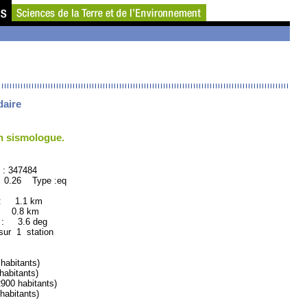
daire
un sismologue.
47484
 0.26 Type :eq
 : 1.1 km
: 0.8 km
 3.6 deg
sur 1 station
abitants)
abitants)
00 habitants)
abitants)