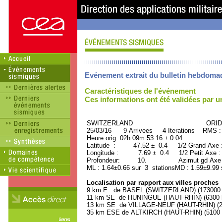
Evénement extrait du bulletin hebdoma
Caractéristiques de l'événement
Ces informations ont été validées par 
SWITZERLAND ORID : 3
25/03/16 9 Arrivees 4 Iterations RMS :
Heure orig: 02h 09m 53.16 ± 0.04
Latitude : 47.52 ± 0.4 1/2 Grand Axe
Longitude : 7.69 ± 0.4 1/2 Petit Axe 
Profondeur: 10. Azimut gd Axe :
ML : 1.64±0.66 sur 3 stationsMD : 1.59±9.99 
Localisation par rapport aux villes proches
9 km E de BASEL (SWITZERLAND) (173000 h
11 km SE de HUNINGUE (HAUT-RHIN) (6300 h
13 km SE de VILLAGE-NEUF (HAUT-RHIN) (29
35 km ESE de ALTKIRCH (HAUT-RHIN) (5100 h