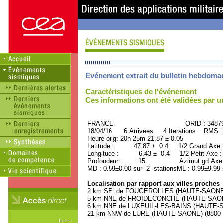
Evénement extrait du bulletin hebdoma
Caractéristiques de l'événement
Ces informations ont été validées par 
FRANCE ORID : 34879
18/04/16 6 Arrivees 4 Iterations RMS :
Heure orig: 20h 25m 21.87 ± 0.05
Latitude : 47.87 ± 0.4 1/2 Grand Axe
Longitude : 6.43 ± 0.4 1/2 Petit Axe 
Profondeur: 15. Azimut gd Axe :
MD : 0.59±0.00 sur 2 stationsML : 0.99±9.99 
Localisation par rapport aux villes proches
2 km SE de FOUGEROLLES (HAUTE-SAONE) (
5 km NNE de FROIDECONCHE (HAUTE-SAONE)
6 km NNE de LUXEUIL-LES-BAINS (HAUTE-SA
21 km NNW de LURE (HAUTE-SAONE) (8800 h