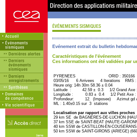
Evénement extrait du bulletin hebdoma
Caractéristiques de l'événement
Ces informations ont été validées par 
PYRENEES ORID : 350166
03/05/16 6 Arrivees 4 Iterations RMS :
Heure orig: 14h 30m 58.36 ± 0.04
Latitude : 42.59 ± 0.3 1/2 Grand Axe
Longitude : 0.83 ± 0.4 1/2 Petit Axe 
Profondeur: 12. (Imposee) Azimut gd A
ML : 1.40±0.15 sur 3 stations
Localisation par rapport aux villes proches
29 km SE de BAGNERES-DE-LUCHON (HAUTE
37 km SSE de SAINT-BEAT (HAUTE-GARONNE)
40 km SSW de CASTILLON-EN-COUSERANS (A
50 km SSW de SAINT-GIRONS (ARIEGE) (6600