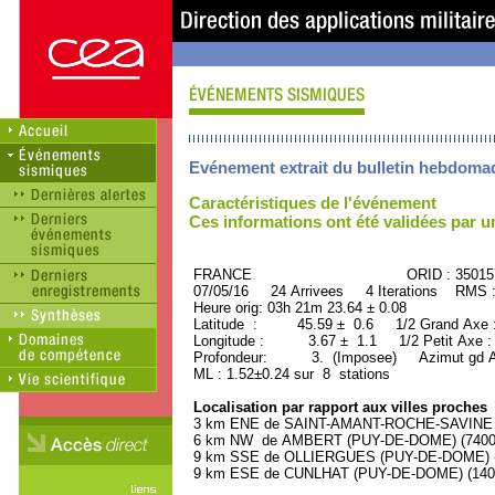
Evénement extrait du bulletin hebdoma
Caractéristiques de l'événement
Ces informations ont été validées par 
FRANCE ORID : 35015
07/05/16 24 Arrivees 4 Iterations RMS 
Heure orig: 03h 21m 23.64 ± 0.08
Latitude : 45.59 ± 0.6 1/2 Grand Axe
Longitude : 3.67 ± 1.1 1/2 Petit Axe 
Profondeur: 3. (Imposee) Azimut gd A
ML : 1.52±0.24 sur 8 stations
Localisation par rapport aux villes proches
3 km ENE de SAINT-AMANT-ROCHE-SAVINE (P
6 km NW de AMBERT (PUY-DE-DOME) (7400 h
9 km SSE de OLLIERGUES (PUY-DE-DOME) (1
9 km ESE de CUNLHAT (PUY-DE-DOME) (1400 