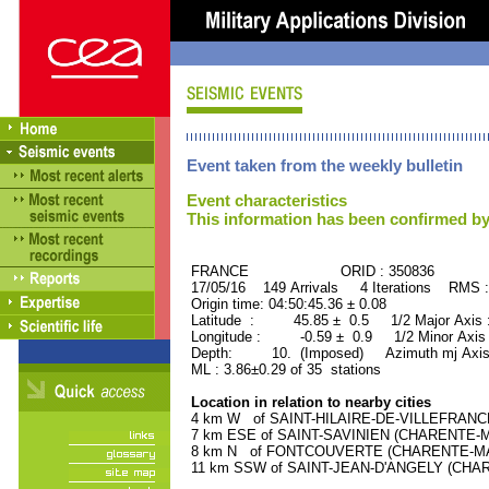
Event taken from the weekly bulletin
Event characteristics
This information has been confirmed by
FRANCE ORID : 350836
17/05/16 149 Arrivals 4 Iterations RMS 
Origin time: 04:50:45.36 ± 0.08
Latitude : 45.85 ± 0.5 1/2 Major Axis
Longitude : -0.59 ± 0.9 1/2 Minor Axis
Depth: 10. (Imposed) Azimuth mj Axis
ML : 3.86±0.29 of 35 stations
Location in relation to nearby cities
4 km W of SAINT-HILAIRE-DE-VILLEFRANCH
7 km ESE of SAINT-SAVINIEN (CHARENTE-MAR
8 km N of FONTCOUVERTE (CHARENTE-MARIT
11 km SSW of SAINT-JEAN-D'ANGELY (CHARE