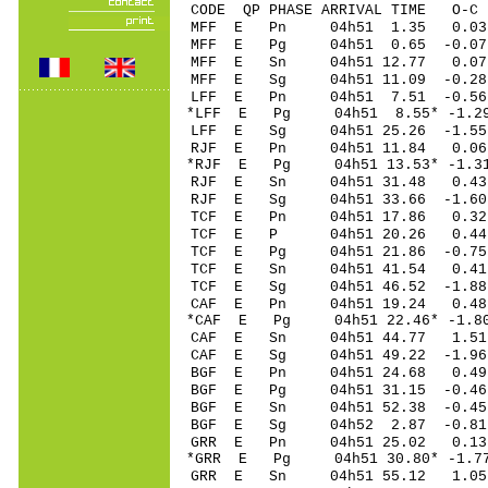
CODE QP PHASE ARRIVAL TIME O
MFF E Pn 04h51 1.35 0.03
MFF E Pg 04h51 0.65 -0.0
MFF E Sn 04h51 12.77 0.0
MFF E Sg 04h51 11.09 -0.2
LFF E Pn 04h51 7.51 -0.56 
*LFF E Pg 04h51 8.55* -1.29
LFF E Sg 04h51 25.26 -1.55
RJF E Pn 04h51 11.84 0.06 
*RJF E Pg 04h51 13.53* -1.31
RJF E Sn 04h51 31.48 0.43 
RJF E Sg 04h51 33.66 -1.60 
TCF E Pn 04h51 17.86 0.32
TCF E P 04h51 20.26 0.44
TCF E Pg 04h51 21.86 -0.75
TCF E Sn 04h51 41.54 0.41
TCF E Sg 04h51 46.52 -1.88
CAF E Pn 04h51 19.24 0.48 
*CAF E Pg 04h51 22.46* -1.80
CAF E Sn 04h51 44.77 1.51 
CAF E Sg 04h51 49.22 -1.96
BGF E Pn 04h51 24.68 0.49
BGF E Pg 04h51 31.15 -0.46
BGF E Sn 04h51 52.38 -0.45
BGF E Sg 04h52 2.87 -0.81
GRR E Pn 04h51 25.02 0.13 
*GRR E Pg 04h51 30.80* -1.77
GRR E Sn 04h51 55.12 1.05 